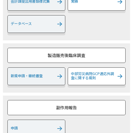
会計課提出用書類様式集
実績
2024/04/01
お知らせ
2024年度の治験審査委員会名簿を掲載しました。
データベース
2023/07/01
お知らせ
治験手続きの電磁化における標準業務手順書等を設置しました。
2023/05/01
お知らせ
2023年度5月からの治験審査委員会名簿を掲載しました。
製造販売後臨床調査
2023/04/01
お知らせ
2023年度4月の治験審査委員会名簿を掲載しました。
中部労災病院GCP適応外調
新規申請・継続審査
査に関する規則
2022/12/01
お知らせ
診療科の名称変更【脳神経内科】に伴い2022年度治験審査委員会名
簿が変更となりました。
副作用報告
2022/11/01
お知らせ
治験関連の標準業務手順書を改正しました。
申請
2022/04/01
お知らせ