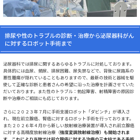
排尿や性のトラブルの診断・治療から泌尿器科がん
に対するロボット手術まで
泌尿器科では排尿に関するあらゆるトラブルに対処しております。
具体的には血尿、頻尿、排尿困難、尿失禁などで、背後に尿路系の
悪性腫瘍が隠れていることもありますので、最新の技術と器械を駆
使して正確な診断と患者さんの希望に沿った治療を計画させていた
だいております。また性のトラブル：勃起障害、射精障害の原因診
断や治療のご相談にも応じております。
さらに２０２３年７月に手術支援ロボット「ダビンチ」が導入さ
れ、現在前立腺癌、腎癌に対するロボット手術を行っております。
また２０２６年４月から新しい放射線治療装置が導入され前立腺癌
に対する高精度放射線治療（
強度変調放射線治療）も開始されま
す。これにより当院では前立腺癌に対する治療の三本柱である手術