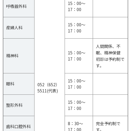
15：00～
呼吸器外科
17：00
15：00～
産婦人科
17：00
人間関係、不
15：00～
眠、精神保健
精神科
17：00
初診は予約制で
す。
15：00～
眼科
052（652）
17：00
5511(代表)
15：00～
整形外科
17：00
8：30～
完全予約制で
歯科口腔外科
17：00
す。