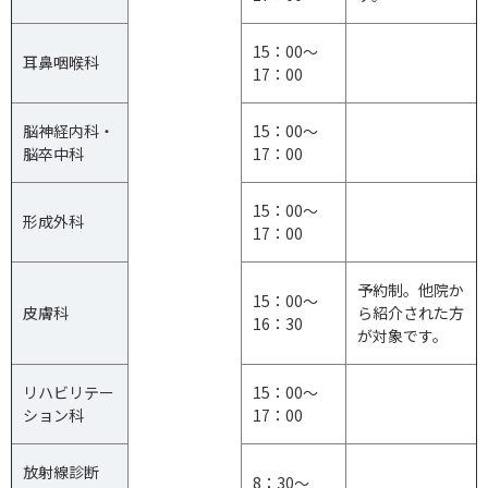
15：00～
耳鼻咽喉科
17：00
脳神経内科・
15：00～
脳卒中科
17：00
15：00～
形成外科
17：00
予約制。他院か
15：00～
皮膚科
ら紹介された方
16：30
が対象です。
リハビリテー
15：00～
ション科
17：00
放射線診断
8：30～