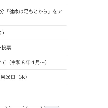
催分「健康は足もとから」をア
り）
ー投票
いて（令和８年４月～）
月26日（木）