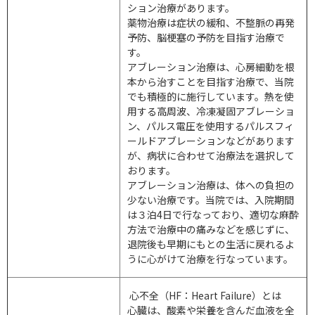
ション治療があります。
薬物治療は症状の緩和、不整脈の再発
予防、脳梗塞の予防を目指す治療で
す。
アブレーション治療は、心房細動を根
本から治すことを目指す治療で、当院
でも積極的に施行しています。熱を使
用する高周波、冷凍凝固アブレーショ
ン、パルス電圧を使用するパルスフィ
ールドアブレーションなどがあります
が、病状に合わせて治療法を選択して
おります。
アブレーション治療は、体への負担の
少ない治療です。当院では、入院期間
は３泊4日で行なっており、適切な麻酔
方法で治療中の痛みなどを感じずに、
退院後も早期にもとの生活に戻れるよ
うに心がけて治療を行なっています。
心不全（HF：Heart Failure）とは
心臓は、酸素や栄養を含んだ血液を全