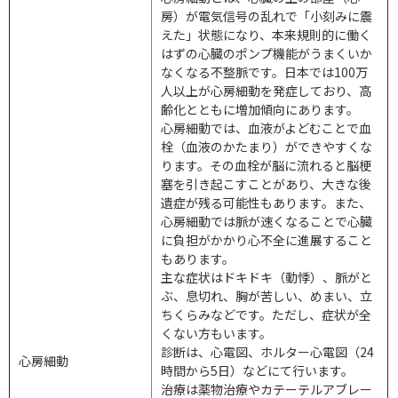
房）が電気信号の乱れで「小刻みに震
えた」状態になり、本来規則的に働く
はずの心臓のポンプ機能がうまくいか
なくなる不整脈です。日本では100万
人以上が心房細動を発症しており、高
齢化とともに増加傾向にあります。
心房細動では、血液がよどむことで血
栓（血液のかたまり）ができやすくな
ります。その血栓が脳に流れると脳梗
塞を引き起こすことがあり、大きな後
遺症が残る可能性もあります。また、
心房細動では脈が速くなることで心臓
に負担がかかり心不全に進展すること
もあります。
主な症状はドキドキ（動悸）、脈がと
ぶ、息切れ、胸が苦しい、めまい、立
ちくらみなどです。ただし、症状が全
くない方もいます。
診断は、心電図、ホルター心電図（24
心房細動
時間から5日）などにて行います。
治療は薬物治療やカテーテルアブレー