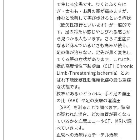
で生じる疾患です。歩くとふくらは
ぎ・太もも・お尻の裏が痛みますが、
休むと改善して再び歩けるという症状
（間欠性跛行といいます）が一般的で
す。足の冷たい感じやしびれる感じか
ら見つかる人もいます。さらに重症に
なると休んでいるときも痛みが続く、
足の傷が治らない、足先が黒く変色し
てくる等の症状があります。これは包
括的高度慢性下肢虚血（
CLTI : Chronic
Limb-Threatening Ischemia
）とよ
ばれ下肢閉塞性動脈硬化症の最も重症
な状態です。
狭窄があるかどうかは、手と足の血圧
の比（
ABI
）や足の皮膚の灌流圧
（
SPP
）を測ることで調べます。狭窄
が疑われた場合、どの血管が悪くなっ
ているかを血管エコーや
CT
、
MRI
で調
べていきます。
血管への治療はカテーテル治療