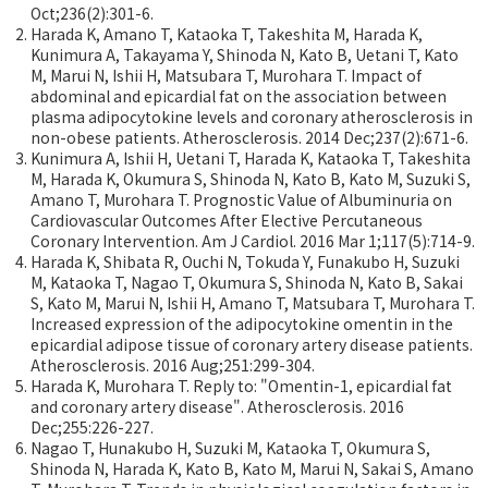
Oct;236(2):301-6.
Harada K, Amano T, Kataoka T, Takeshita M, Harada K,
Kunimura A, Takayama Y, Shinoda N, Kato B, Uetani T, Kato
M, Marui N, Ishii H, Matsubara T, Murohara T. Impact of
abdominal and epicardial fat on the association between
plasma adipocytokine levels and coronary atherosclerosis in
non-obese patients. Atherosclerosis. 2014 Dec;237(2):671-6.
Kunimura A, Ishii H, Uetani T, Harada K, Kataoka T, Takeshita
M, Harada K, Okumura S, Shinoda N, Kato B, Kato M, Suzuki S,
Amano T, Murohara T. Prognostic Value of Albuminuria on
Cardiovascular Outcomes After Elective Percutaneous
Coronary Intervention. Am J Cardiol. 2016 Mar 1;117(5):714-9.
Harada K, Shibata R, Ouchi N, Tokuda Y, Funakubo H, Suzuki
M, Kataoka T, Nagao T, Okumura S, Shinoda N, Kato B, Sakai
S, Kato M, Marui N, Ishii H, Amano T, Matsubara T, Murohara T.
Increased expression of the adipocytokine omentin in the
epicardial adipose tissue of coronary artery disease patients.
Atherosclerosis. 2016 Aug;251:299-304.
Harada K, Murohara T. Reply to: "Omentin-1, epicardial fat
and coronary artery disease". Atherosclerosis. 2016
Dec;255:226-227.
Nagao T, Hunakubo H, Suzuki M, Kataoka T, Okumura S,
Shinoda N, Harada K, Kato B, Kato M, Marui N, Sakai S, Amano