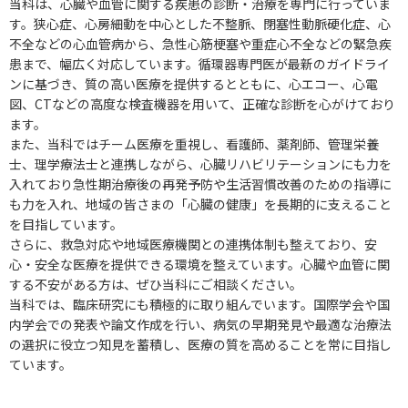
当科は、心臓や血管に関する疾患の診断・治療を専門に行っていま
す。狭心症、心房細動を中心とした不整脈、閉塞性動脈硬化症、心
不全などの心血管病から、急性心筋梗塞や重症心不全などの緊急疾
患まで、幅広く対応しています。循環器専門医が最新のガイドライ
ンに基づき、質の高い医療を提供するとともに、心エコー、心電
図、CTなどの高度な検査機器を用いて、正確な診断を心がけており
ます。
また、当科ではチーム医療を重視し、看護師、薬剤師、管理栄養
士、理学療法士と連携しながら、心臓リハビリテーションにも力を
入れており急性期治療後の再発予防や生活習慣改善のための指導に
も力を入れ、地域の皆さまの「心臓の健康」を長期的に支えること
を目指しています。
さらに、救急対応や地域医療機関との連携体制も整えており、安
心・安全な医療を提供できる環境を整えています。心臓や血管に関
する不安がある方は、ぜひ当科にご相談ください。
当科では、臨床研究にも積極的に取り組んでいます。国際学会や国
内学会での発表や論文作成を行い、病気の早期発見や最適な治療法
の選択に役立つ知見を蓄積し、医療の質を高めることを常に目指し
ています。