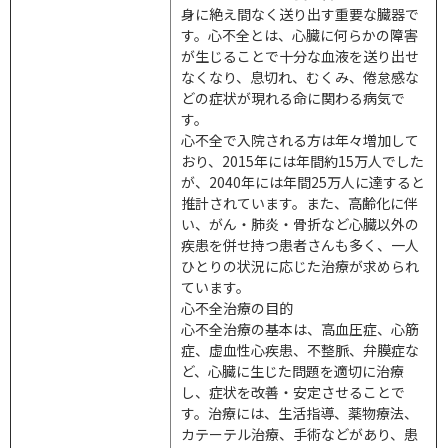
身に絶え間なく送り出す重要な臓器で
す。心不全とは、心臓に何らかの障害
が生じることで十分な血液を送り出せ
なくなり、息切れ、むくみ、倦怠感な
どの症状が現れる命に関わる病気で
す。
心不全で入院される方は年々増加して
おり、2015年には年間約15万人でした
が、2040年には年間25万人に達すると
推計されています。また、高齢化に伴
い、がん・肺炎・骨折など心臓以外の
疾患を併せ持つ患者さんも多く、一人
ひとりの状況に応じた治療が求められ
ています。
心不全治療の目的
心不全治療の基本は、高血圧症、心筋
症、虚血性心疾患、不整脈、弁膜症な
ど、心臓に生じた問題を適切に治療
し、症状を改善・安定させることで
す。治療には、生活指導、薬物療法、
カテーテル治療、手術などがあり、患