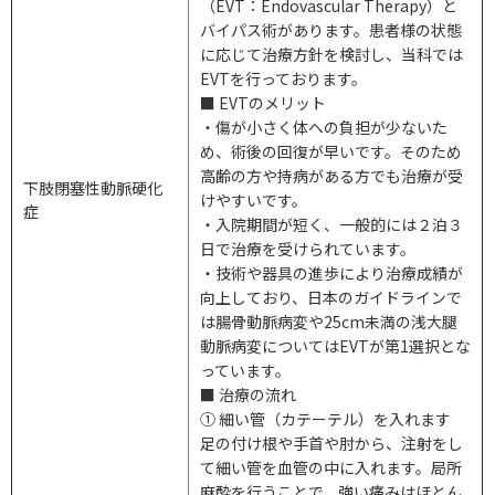
（
EVT
：
Endovascular Therapy
）と
バイパス術があります。患者様の状態
に応じて治療方針を検討し、当科では
EVT
を行っております。
■
EVT
のメリット
・傷が小さく体への負担が少ないた
め、術後の回復が早いです。そのため
高齢の方や持病がある方でも治療が受
下肢閉塞性動脈硬化
けやすいです。
症
・入院期間が短く、一般的には２泊３
日で治療を受けられています。
・技術や器具の進歩により治療成績が
向上しており、日本のガイドラインで
は腸骨動脈病変や
25cm
未満の浅大腿
動脈病変については
EVT
が第
1
選択とな
っています。
■ 治療の流れ
① 細い管（カテーテル）を入れます
足の付け根や手首や肘から、注射をし
て細い管を血管の中に入れます。局所
麻酔を行うことで、強い痛みはほとん