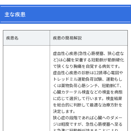
主な疾患
疾患名
疾患の簡易解説
虚血性心疾患
(
急性心筋梗塞、狭心症な
ど
)
は心臓を栄養する冠動脈が動脈硬化
で狭くなり胸痛を自覚する病気です。
虚血性心疾患の診断は
12
誘導心電図や
トレッドミル運動負荷試験、運動もし
くは薬物負荷心筋シンチ、冠動脈
CT
、
心臓カテーテル検査などの検査を病態
に応じて選択して行います。検査結果
を総合的に判断して最適な治療方針を
決定します。
狭心症の段階であれば心臓へのダメー
ジは軽度ですが、急性心筋梗塞へ至る
と急激に冠動脈が詰まることにより、