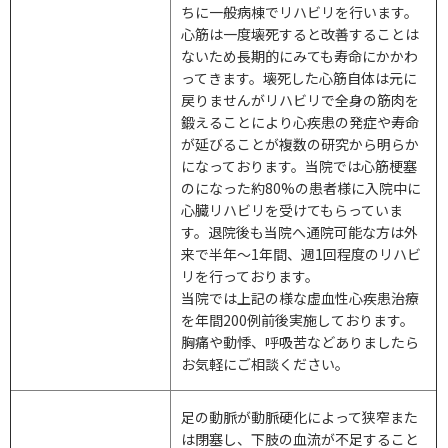
ちに一般病棟でリハビリを行います。
心筋は一度壊死すると改善することは
ないため長期的にみても寿命にかかわ
ってきます。壊死した心筋自体は元に
戻りませんがリハビリで全身の筋肉を
鍛えることにより心疾患の発症や寿命
が延びることが複数の研究から明らか
になっております。当院では心筋梗塞
のになった約
80%
の患者様に入院中に
心臓リハビリを受けてもらっていま
す。退院後も当院へ通院可能な方は外
来で半年～
1
年間、週
1
回程度のリハビ
リを行っております。
当院では上記の様な虚血性心疾患治療
を年間
200
例前後実施しております。
胸痛や動悸、呼吸苦などありましたら
お気軽にご相談ください。
足の動脈が動脈硬化によって狭窄また
は閉塞し、下肢の血流が不足すること