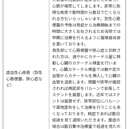
心筋が壊死してしまします。非常に危
険な疾患で数時間から数日で亡くなら
れる方もいらっしゃいます。急性心筋
梗塞の予後は発症から治療開始までの
時間に大きく左右されるため当院では
早期に治療を行えるように循環器当直
を置いております。
救急部にて心筋梗塞や狭心症と診断さ
れた方は、速やかにカテーテル室に移
動し心臓のカテーテル検査を行いま
す。心臓カテーテル検査では腕や足の
虚血性心疾患（急性
血管からカテーテルを挿入して心臓の
心筋梗塞、狭心症な
血管を造影します。閉塞や狭窄が確認
ど）
されれば病変部をバルーンで拡張して
ステントを留置します。近年ではステ
ントは留置せず、狭窄部位にバルーン
で薬物塗布をして治療を行うことも多
くなっております。軽症であれば数日
経過を見て退院いただきます。重症の
場合は数日集中治療室で経過を見たの