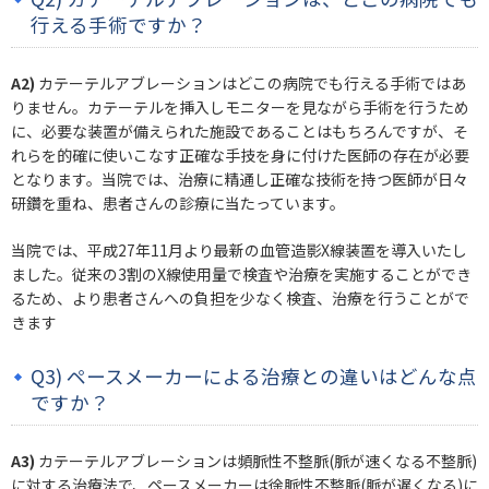
行える手術ですか？
A2)
カテーテルアブレーションはどこの病院でも行える手術ではあ
りません。カテーテルを挿入しモニターを見ながら手術を行うため
に、必要な装置が備えられた施設であることはもちろんですが、そ
れらを的確に使いこなす正確な手技を身に付けた医師の存在が必要
となります。当院では、治療に精通し正確な技術を持つ医師が日々
研鑽を重ね、患者さんの診療に当たっています。
当院では、平成27年11月より最新の血管造影X線装置を導入いたし
ました。従来の3割のX線使用量で検査や治療を実施することができ
るため、より患者さんへの負担を少なく検査、治療を行うことがで
きます
Q3) ペースメーカーによる治療との違いはどんな点
ですか？
A3)
カテーテルアブレーションは頻脈性不整脈(脈が速くなる不整脈)
に対する治療法で、ペースメーカーは徐脈性不整脈(脈が遅くなる)に