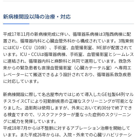
新病棟開設以降の治療・対応
平成17年11月の新病棟完成に伴い、循環器系病棟は3階西病棟に配
置され、循環器内科と心臓血管外科から構成されています。3階東側
にはICU・CCU（10床）、手術室、血管撮影室、ME部が配置されて
います。ICU・CCUは循環器病棟、手術室、血管撮影室とシームレス
に連結され、循環器内科と麻酔科と共同で運用しています。救急外
来からの緊急患者も直接血管撮影室（心臓カテーテル室）へ専用エ
レベーターにて搬送できるよう設計されており、循環器系救急疾患
に対応しています。
新病棟開設に際して名古屋市内ではじめて導入したGE社製64列マル
チスライスCTにより冠動脈疾患の正確なスクリーニングが可能とな
りました。造影剤は使用しますが、外来において約30分で終了でき
る検査ですので、リスクファクターが重なった症例のスクリーニン
グに威力を発揮しています。
平成18年7月からは不整脈に対するアブレーション治療を開始して
います。また平成26年からは、入院・外来での心臓リハビリテーシ