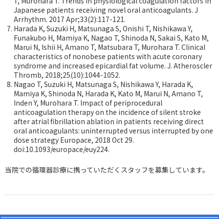
T, Murohara T. Trends in physiological coagulation factors in
Japanese patients receiving novel oral anticoagulants. J
Arrhythm. 2017 Apr;33(2):117-121.
Harada K, Suzuki H, Matsunaga S, Onishi T, Nishikawa Y,
Funakubo H, Mamiya K, Nagao T, Shinoda N, Sakai S, Kato M,
Marui N, Ishii H, Amano T, Matsubara T, Murohara T. Clinical
characteristics of nonobese patients with acute coronary
syndrome and increased epicardial fat volume. J. Atheroscler
Thromb, 2018;25(10):1044-1052.
Nagao T, Suzuki H, Matsunaga S, Nishikawa Y, Harada K,
Mamiya K, Shinoda N, Harada K, Kato M, Marui N, Amano T,
Inden Y, Murohara T. Impact of periprocedural
anticoagulation therapy on the incidence of silent stroke
after atrial fibrillation ablation in patients receiving direct
oral anticoagulants: uninterrupted versus interrupted by one
dose strategy Europace, 2018 Oct 29.
doi:10.1093/europace/euy224.
当院での循環器診療に携っていただくスタッフを募集しています。